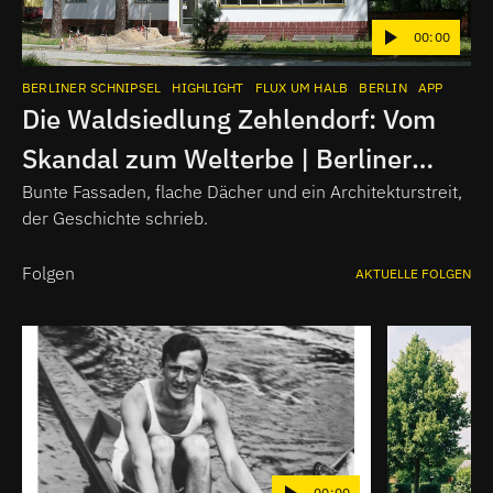
00:00
BERLINER SCHNIPSEL
HIGHLIGHT
FLUX UM HALB
BERLIN
APP
Die Waldsiedlung Zehlendorf: Vom
Skandal zum Welterbe | Berliner
Schnipsel
Bunte Fassaden, flache Dächer und ein Architekturstreit,
der Geschichte schrieb.
Folgen
AKTUELLE FOLGEN
00:00