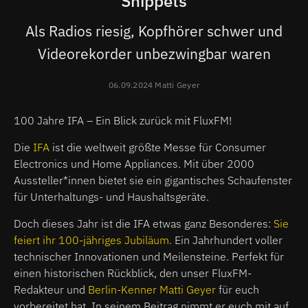
Snippets
Als Radios riesig, Kopfhörer schwer und
Videorekorder unbezwingbar waren
06.09.2024 Matti Geyer
100 Jahre IFA – Ein Blick zurück mit FluxFM!
Die
IFA
ist die weltweit größte Messe für Consumer
Electronics und Home Appliances. Mit über 2000
Aussteller*innen bietet sie ein gigantisches Schaufenster
für Unterhaltungs- und Haushaltsgeräte.
Doch dieses Jahr ist die IFA etwas ganz Besonderes:
Sie
feiert ihr 100-jähriges Jubiläum.
Ein Jahrhundert voller
technischer Innovationen und Meilensteine. Perfekt für
einen historischen Rückblick, den unser FluxFM-
Redakteur und
Berlin-Kenner Matti Geyer
für euch
vorbereitet hat. In seinem Beitrag nimmt er euch mit auf