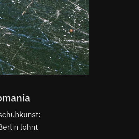
tomania
tschuhkunst:
erlin lohnt