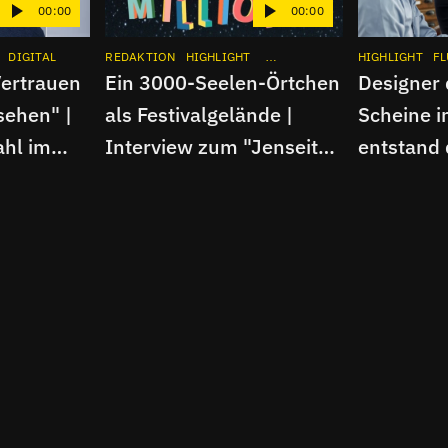
00:00
00:00
DIGITAL
INTERVIEW
REDAKTION
APP
INSTAGRAM
HIGHLIGHT
INTERVIEW
APP
HIGHLIGHT
INSTAGRAM
FL
Vertrauen
Ein 3000-Seelen-Örtchen
Designer 
sehen" |
als Festivalgelände |
Scheine i
hl im
Interview zum "Jenseits
entstand 
EU AI Act
von Millionen"-Festival
Entwurf