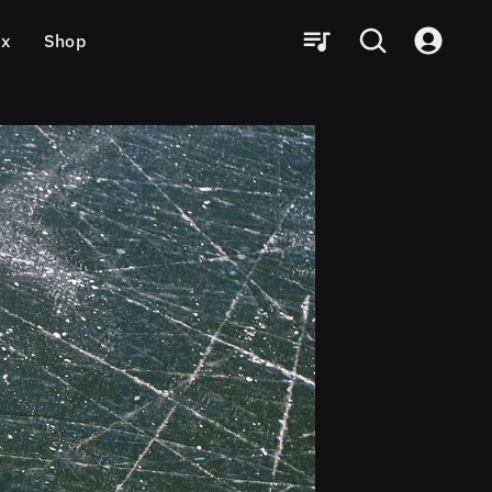
ux
Shop