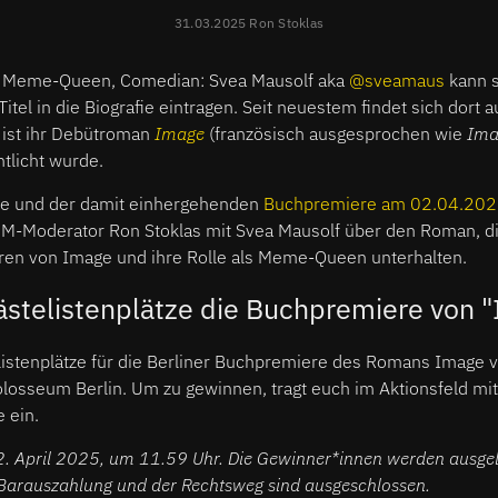
31.03.2025 Ron Stoklas
 Meme-Queen, Comedian: Svea Mausolf aka
@sveamaus
kann s
Titel in die Biografie eintragen. Seit neuestem findet sich dort
 ist ihr Debütroman
Image
(französisch ausgesprochen wie
Ima
tlicht wurde.
e und der damit einhergehenden
Buchpremiere am 02.04.202
xFM-Moderator Ron Stoklas mit Svea Mausolf über den Roman, d
ren von Image und ihre Rolle als Meme-Queen unterhalten.
ästelistenplätze die Buchpremiere von 
listenplätze für die Berliner Buchpremiere des Romans Image 
olosseum Berlin. Um zu gewinnen, tragt euch im Aktionsfeld 
 ein.
2. April 2025, um 11.59 Uhr. Die Gewinner*innen werden ausgel
 Barauszahlung und der Rechtsweg sind ausgeschlossen.