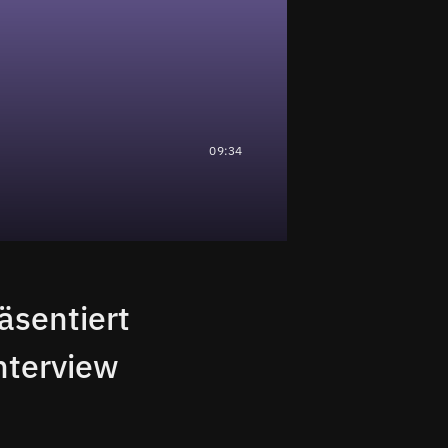
09:34
sentiert
nterview