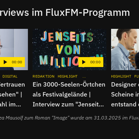
erviews im FluxFM-Programm
00:00
00:00
DIGITAL
INTERVIEW
REDAKTION
APP
INSTAGRAM
HIGHLIGHT
INTERVIEW
APP
HIGHLIGHT
INSTAGRAM
FL
Vertrauen
Ein 3000-Seelen-Örtchen
Designer 
sehen" |
als Festivalgelände |
Scheine i
hl im
Interview zum "Jenseits
entstand 
EU AI Act
von Millionen"-Festival
Entwurf
Svea Mausolf zum Roman "Image" wurde am 31.03.2025 im Fl