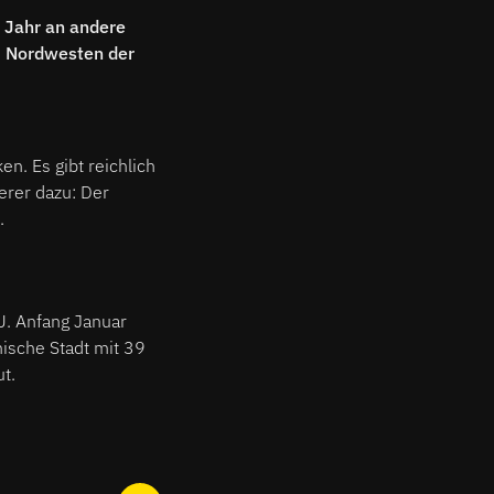
s Jahr an andere
m Nordwesten der
n. Es gibt reichlich
erer dazu: Der
.
U. Anfang Januar
nische Stadt mit 39
t.