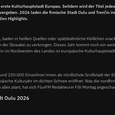
erste Kulturhauptstadt Europas. Seitdem wird der Titel jede
vergeben. 2026 laden die finnische Stadt Oulu und Trenčín i
llen Highlights.
, baden in heißen Quellen oder spätzleähnliche Klößchen snacke
n der Slowakei zu verbringen. Dieses Jahr kommt noch ein weit
cin im Nordwesten
des Landes ist europäische Kulturhauptstadt
 rund 220.000 Einwohner:innen als nördlichste Großstadt der E
äische Kulturjahr im dichten Schnee eröffnet. Was die nordfin
lles plant, hat sich FluxFM Redakteurin Filli Montag angeschau
dt Oulu 2026