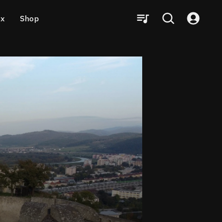
ux
Shop