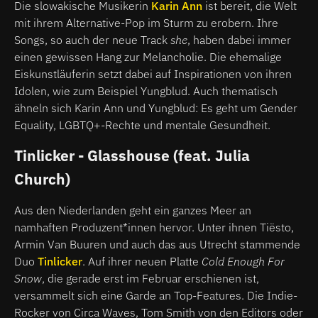
Die slowakische Musikerin
Karin Ann
ist bereit, die Welt
mit ihrem Alternative-Pop im Sturm zu erobern. Ihre
Songs, so auch der neue Track
she
, haben dabei immer
einen gewissen Hang zur Melancholie. Die ehemalige
Eiskunstläuferin setzt dabei auf Inspirationen von ihren
Idolen, wie zum Beispiel Yungblud. Auch thematisch
ähneln sich Karin Ann und Yungblud: Es geht um Gender
Equality, LGBTQ+-Rechte und mentale Gesundheit.
Tinlicker - Glasshouse (feat. Julia
Church)
Aus den Niederlanden geht ein ganzes Meer an
namhaften Produzent*innen hervor. Unter ihnen Tiësto,
Armin Van Buuren und auch das aus Utrecht stammende
Duo
Tinlicker
. Auf ihrer neuen Platte
Cold Enough For
Snow
, die gerade erst im Februar erschienen ist,
versammelt sich eine Garde an Top-Features. Die Indie-
Rocker von Circa Waves, Tom Smith von den Editors oder