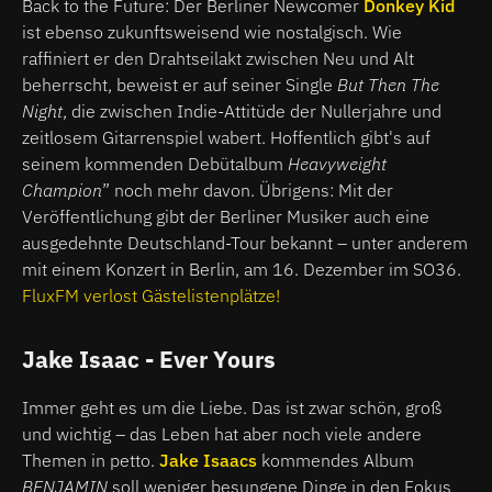
Back to the Future: Der Berliner Newcomer
Donkey Kid
ist ebenso zukunftsweisend wie nostalgisch. Wie
raffiniert er den Drahtseilakt zwischen Neu und Alt
beherrscht, beweist er auf seiner Single
But Then The
Night
, die zwischen Indie-Attitüde der Nullerjahre und
zeitlosem Gitarrenspiel wabert. Hoffentlich gibt's auf
seinem kommenden Debütalbum
Heavyweight
Champion
” noch mehr davon. Übrigens: Mit der
Veröffentlichung gibt der Berliner Musiker auch eine
ausgedehnte Deutschland-Tour bekannt – unter anderem
mit einem Konzert in Berlin, am 16. Dezember im SO36.
FluxFM verlost Gästelistenplätze!
Jake Isaac - Ever Yours
Immer geht es um die Liebe. Das ist zwar schön, groß
und wichtig – das Leben hat aber noch viele andere
Themen in petto.
Jake Isaacs
kommendes Album
BENJAMIN
soll weniger besungene Dinge in den Fokus