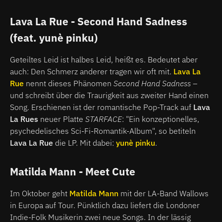
Lava La Rue - Second Hand Sadness
(feat. yunè pinku)
Geteiltes Leid ist halbes Leid, heißt es. Bedeutet aber
auch: Den Schmerz anderer tragen wir oft mit.
Lava La
Rue
nennt dieses Phänomen
Second Hand Sadness
–
und schreibt über die Traurigkeit aus zweiter Hand einen
Song. Erschienen ist der romantische Pop-Track auf
Lava
La Rues
neuer Platte
STARFACE
: "Ein konzeptionelles,
psychedelisches Sci-Fi-Romantik-Album", so betiteln
Lava La Rue
die LP. Mit dabei:
yunè pinku
.
Matilda Mann - Meet Cute
Im Oktober geht
Matilda Mann
mit der LA-Band Wallows
in Europa auf Tour. Pünktlich dazu liefert die Londoner
Indie-Folk Musikerin zwei neue Songs. In der lässig