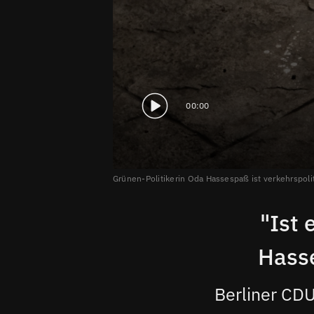
00:00
Grünen-Politikerin Oda Hassespaß ist verkehrspoli
"Ist 
Hass
Berliner CD