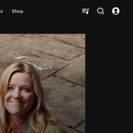
ux
Shop