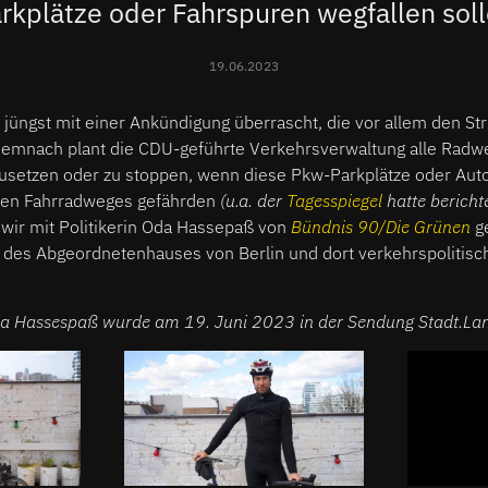
rkplätze oder Fahrspuren wegfallen sol
19.06.2023
 jüngst mit einer Ankündigung überrascht, die vor allem den St
. Demnach plant die CDU-geführte Verkehrsverwaltung alle Radw
setzen oder zu stoppen, wenn diese Pkw-Parkplätze oder Aut
uen Fahrradweges gefährden
(u.a. der
Tagesspiegel
hatte berichte
wir mit Politikerin Oda Hassepaß von
Bündnis 90/Die Grünen
ge
d des Abgeordnetenhauses von Berlin und dort verkehrspolitisc
da Hassespaß wurde am 19. Juni 2023 in der Sendung Stadt.Land