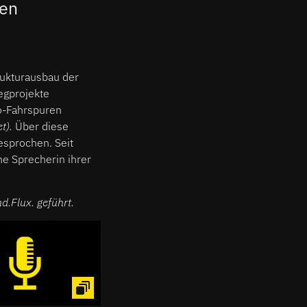
len
rukturausbau der
egprojekte
o-Fahrspuren
t).
Über diese
sprochen. Seit
he Sprecherin ihrer
.Flux. geführt.