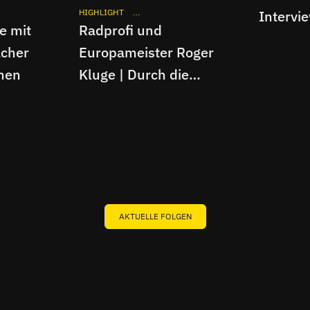
 WOCHE MIT
APP
HIGHLIGHT
DURCH DIE WOCHE MIT
INTERVIEW
Intervi
APP
e mit
Radprofi und
cher
Europameister Roger
hen
Kluge | Durch die
Woche mit...
AKTUELLE FOLGEN