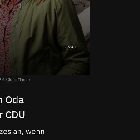
06:40
FM / Julie Thiede
in Oda
r CDU
zes an, wenn