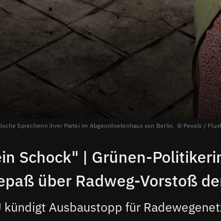
tische Sprecherin ihrer Partei im Abgeordnetenhaus von Berlin.
Pexels / Flux
ein Schock" | Grünen-Politiker
epaß über Radweg-Vorstoß de
U kündigt Ausbaustopp für Radewegenet