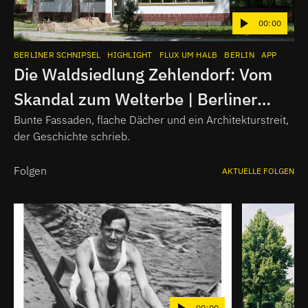
00:00
BERLINER SCHNIPSEL
HIGHLIGHT
FLUX UM HALB
BERLIN
APP
Die Waldsiedlung Zehlendorf: Vom
Skandal zum Welterbe | Berliner
Schnipsel
Bunte Fassaden, flache Dächer und ein Architekturstreit,
der Geschichte schrieb.
Folgen
AKTUELLE FOLGEN
00:00