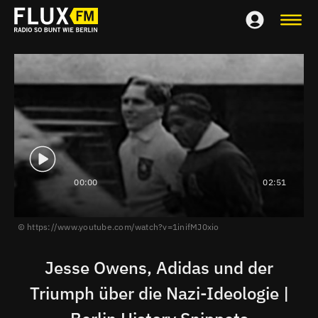
00:00
02:51
https://www.youtube.com/watch?v=1inifMJ0xio
Jesse Owens, Adidas und der
Triumph über die Nazi-Ideologie |