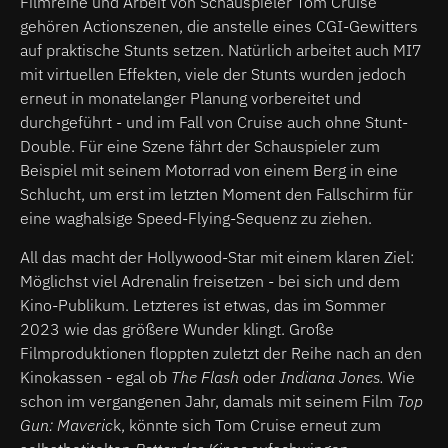
Filmreihe und Arbeit von Schauspieler Tom Cruise
gehören Actionszenen, die anstelle eines CGI-Gewitters
auf praktische Stunts setzen. Natürlich arbeitet auch MI7
mit virtuellen Effekten, viele der Stunts wurden jedoch
erneut in monatelanger Planung vorbereitet und
durchgeführt - und im Fall von Cruise auch ohne Stunt-
Double. Für eine Szene fährt der Schauspieler zum
Beispiel mit seinem Motorrad von einem Berg in eine
Schlucht, um erst im letzten Moment den Fallschirm für
eine waghalsige Speed-Flying-Sequenz zu ziehen.
All das macht der Hollywood-Star mit einem klaren Ziel:
Möglichst viel Adrenalin freisetzen - bei sich und dem
Kino-Publikum. Letzteres ist etwas, das im Sommer
2023 wie das größere Wunder klingt. Große
Filmproduktionen floppten zuletzt der Reihe nach an den
Kinokassen - egal ob
The Flash
oder
Indiana Jones.
Wie
schon im vergangenen Jahr, damals mit seinem Film
Top
Gun: Maveric
k, könnte sich Tom Cruise erneut zum