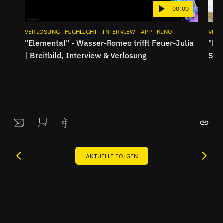
00:00
VERLOSUNG
HIGHLIGHT
INTERVIEW
APP
KINO
VER
"Elemental" - Wasser-Romeo trifft Feuer-Julia
"No
| Breitbild, Interview & Verlosung
Sex
AKTUELLE FOLGEN