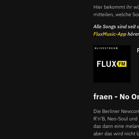
Hier bekommt ihr wö
mitteilen, welche S
Alle Songs sind sei
FluxMusic-App
höre
fraen - No O
Die Berliner Newco
R'n'B, Neo-Soul und 
das dann eine melanc
aber das wird nicht l