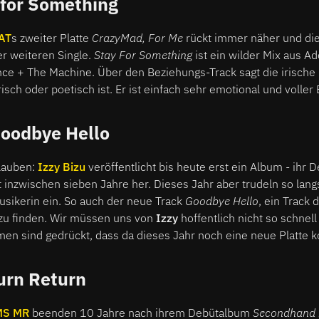
 for Something
AT
s zweiter Platte
CrazyMad, For Me
rückt immer näher und die
er weiteren Single.
Stay For Something
ist ein wilder Mix aus A
nce + The Machine. Über den Beziehungs-Track sagt die irische 
risch oder poetisch ist. Er ist einfach sehr emotional und voller 
Goodbye Hello
glauben:
Izzy Bizu
veröffentlicht bis heute erst ein Album - ihr 
st inzwischen sieben Jahre her. Dieses Jahr aber trudeln so lan
usikerin ein. So auch der neue Track
Goodbye Hello
, ein Track 
zu finden. Wir müssen uns von
Izzy
hoffentlich nicht so schnel
en sind gedrückt, dass da dieses Jahr noch eine neue Platte 
urn Return
MS MR
beenden 10 Jahre nach ihrem Debütalbum
Secondhand 