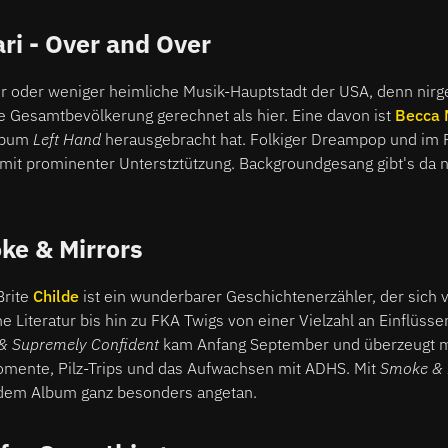
ri - Over and Over
hr oder weniger heimliche Musik-Hauptstadt der USA, denn nirg
e Gesamtbevölkerung gerechnet als hier. Eine davon ist
Becca 
Album
Left Hand
herausgebracht hat. Folkiger Dreampop und im F
mit prominenter Unterstztützung. Backgroundgesang gibt's da n
ke & Mirrors
Brite
Childe
ist ein wunderbarer Geschichtenerzähler, der sich 
 Literatur bis hin zu FKA Twigs von einer Vielzahl an Einflüssen
& Supremely Confident
kam Anfang September und überzeugt m
omente, Pilz-Trips und das Aufwachsen mit ADHS. Mit
Smoke & 
 dem Album ganz besonders angetan.