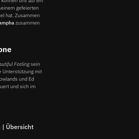
ir können uns auf ein
seinem gefeierten
kel hat. Zusammen
ampha
zusammen
tone
utiful Feeling
sein
e Unterstützung mit
Rowlands und Ed
uert und sich im
| Übersicht