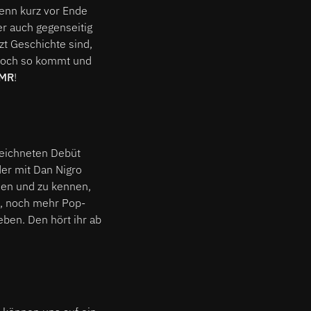
enn kurz vor Ende
er auch gegenseitig
zt Geschichte sind,
 noch so kommt und
MR
!
eichneten Debüt
er mit Dan Nigro
hen und zu kennen,
n, noch mehr Pop-
eben. Den hört ihr ab