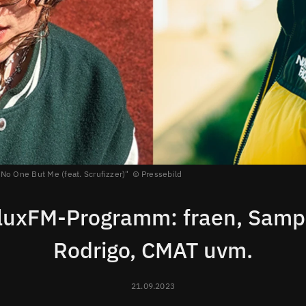
No One But Me (feat. Scrufizzer)"
Pressebild
luxFM-Programm: fraen, Samph
Rodrigo, CMAT uvm.
21.09.2023