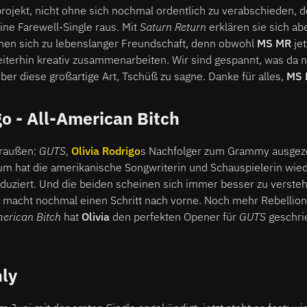
jekt, nicht ohne sich nochmal ordentlich zu verabschieden, d
ne Farewell-Single raus. Mit
Saturn Return
erklären sie sich ab
nen sich zu lebenslanger Freundschaft, denn obwohl
MS MR
jet
eiterhin kreativ zusammenarbeiten. Wir sind gespannt, was da
ber diese großartige Art, Tschüß zu sagne. Danke für alles,
MS 
go - All-American Bitch
 draußen:
GUTS
,
Olivia Rodrigo
s Nachfolger zum Grammy ausgez
um hat die amerikanische Songwriterin und Schauspielerin wied
duziert. Und die beiden scheinen sich immer besser zu verste
e macht nochmal einen Schritt nach vorne. Noch mehr Rebellio
merican Bitch
hat
Olivia
den perfekten Opener für
GUTS
geschri
ly