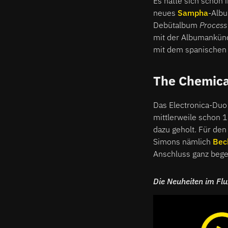
Es hatte sich schon i
neues
Sampha
-Albu
Debütalbum
Proces
mit der Albumankünd
mit dem spanischen 
The Chemical
Das Electronica-Du
mittlerweile schon 1
dazu geholt. Für de
Simons nämlich
Bec
Anschluss ganz begei
Die Neuheiten im Fl