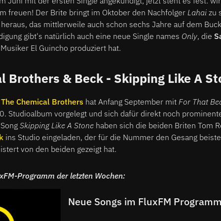
m Juni mit der ersten Single angekündigt, jetzt steht es fest: w
m freuen! Der Brite bringt im Oktober den Nachfolger
Lahai
zu 
s
heraus, das mittlerweile auch schon sechs Jahre auf dem Buc
igung gibt's natürlich auch eine neue Single names
Only
, die
S
Musiker El Guincho produziert hat.
 Brothers & Beck - Skipping Like A S
o
The Chemical Brothers
hat Anfang September mit
For That Bea
0. Studioalbum vorgelegt und sich dafür direkt noch prominent
n Song
Skipping Like A Stone
haben sich die beiden Briten Tom 
k
ins Studio eingeladen, der für die Nummer den Gesang beiste
stert von den beiden gezeigt hat.
uxFM-Programm der letzten Wochen:
Neue Songs im FluxFM Programm 