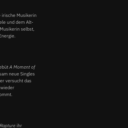
 irische Musikerin
dele und dem Alt-
Musikerin selbst,
Energie.
Debüt
A Moment of
gsam neue Singles
der versucht das
l wieder
kommt.
Rapture
ihr