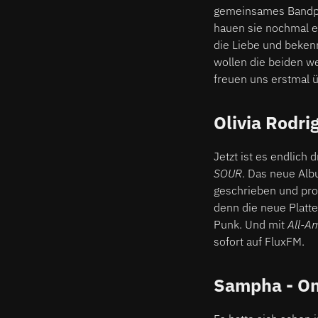
gemeinsames Bandpro
hauen sie nochmal ei
die Liebe und beken
wollen die beiden w
freuen uns erstmal ü
Olivia Rodri
Jetzt ist es endlich
SOUR
. Das neue Alb
geschrieben und pro
denn die neue Platt
Punk. Und mit
All-A
sofort auf FluxFM.
Sampha - On