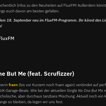
chentlich Infos zu den Neuheiten auf FluxFM! Außerdem könnt 
ongs euch davon am besten gefallen.
t dem 18. September neu im FluxFM-Programm. Ihr könnt den Li
n!
FluxFM
ne But Me (feat. Scrufizzer)
merin
fraen
(bis vor Kurzem noch fraen again) verbindet auf per
UK-Garage-Beats. Wie bei der aktuellen Single
No One But Me
m
holische, aber durchaus tanzbare Mischung. Aktuell noch ein 
ange so bleiben, da legen wir uns fest.