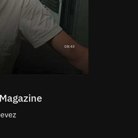
08:43
 Magazine
tevez