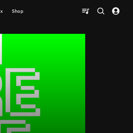
ux
Shop