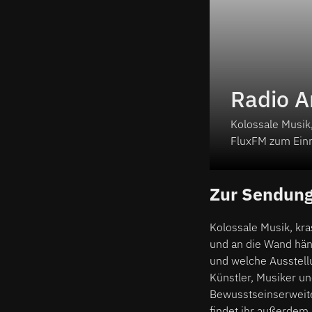
Radio A
Kolossale Musik,
FluxFM zum Ein
hörbar, informi
auf keinen Fall 
Zur Sendun
Musiker und Ver
Poetry, Bewusst
Uhr im FluxFM 
Kolossale Musik, kr
und an die Wand hä
und welche Ausstellu
Künstler, Musiker un
Bewusstseinserweite
findet ihr außerdem