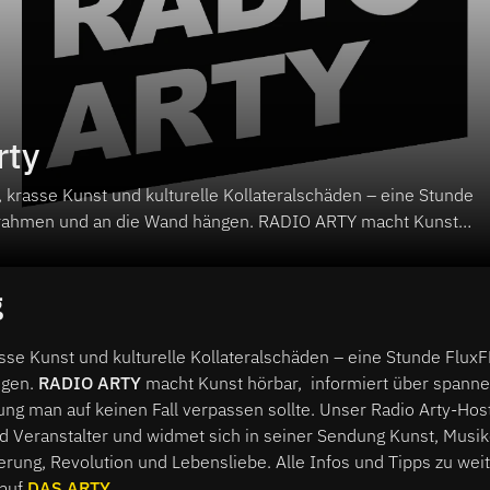
rty
 krasse Kunst und kulturelle Kollateralschäden – eine Stunde
rahmen und an die Wand hängen. RADIO ARTY macht Kunst
ert über spannende Künstler:innen und welche Ausstellung man
verpassen sollte. Unser Radio Arty-Host Yaneq ist selbst Künstle
g
anstalter und widmet sich in seiner Sendung Kunst, Musiken,
seinserweiterung, Revolution und Lebensliebe. Jeden Sonntag
Programm.
asse Kunst und kulturelle Kollateralschäden – eine Stunde Flu
ngen.
RADIO ARTY
macht Kunst hörbar, informiert über spanne
ng man auf keinen Fall verpassen sollte. Unser Radio Arty-Host
d Veranstalter und widmet sich in seiner Sendung Kunst, Musik
rung, Revolution und Lebensliebe. Alle Infos und Tipps zu wei
 auf
DAS ARTY
.