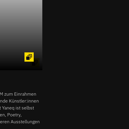
r,
 16
xFM zum Einrahmen
nde Künstler:innen
 Yaneq ist selbst
en, Poetry,
teren Ausstellungen