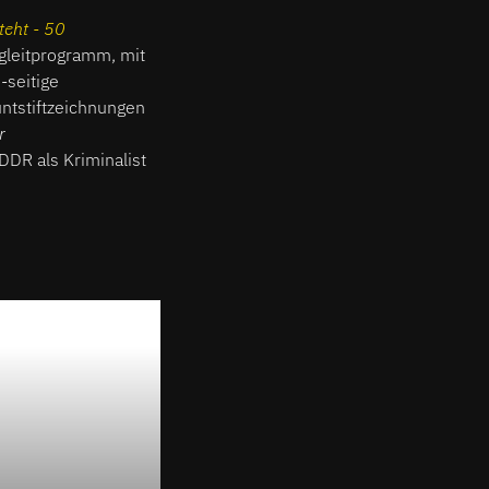
teht - 50
gleitprogramm, mit
-seitige
untstiftzeichnungen
r
DDR als Kriminalist