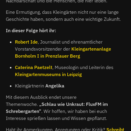
Nachbarschaft und die Menschen, die hier leben.
Eine Ermutigung, dass Kleingärten nicht nur eine lange
Geschichte haben, sondern auch eine wichtige Zukunft.
In dieser Folge hört ihr:
Robert Ide
, Journalist und ehrenamtlicher
Vorstandsvorsitzender der
Kleingartenanlage
Bornholm I in Prenzlauer Berg
Caterina Paetzelt
, Museologin und Leiterin des
Kleingartenmuseums in Leipzig
Kleingärtnerin
Angelika
Mit diesem Ausblick endet unsere
Themenwoche
.
„Schlau wie Unkraut: FluxFM im
Schrebergarten“
. Wir hoffen, wir haben bei euch
Interesse sprießen lassen und Wissen gepflanzt.
Habt ihr Anmerkungen, Anregungen oder Kritik?
Schreibt