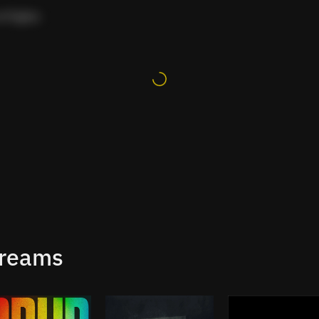
erfügbar.
treams