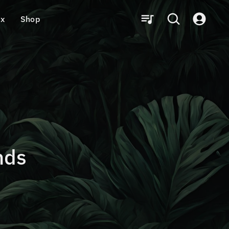
ux
Shop
nds