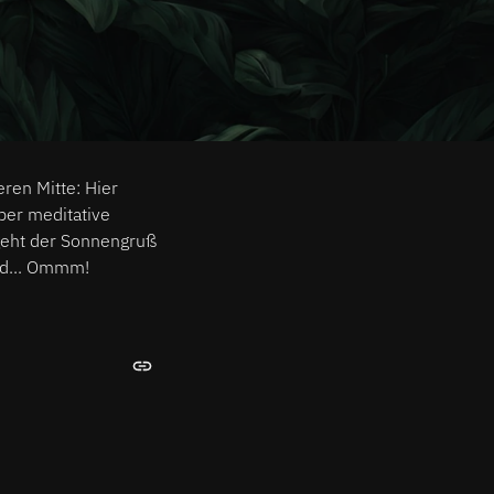
ren Mitte: Hier
ber meditative
geht der Sonnengruß
und... Ommm!