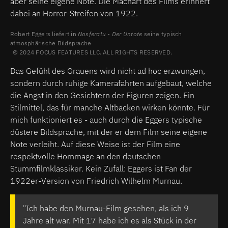
aber seine eigene Note. Die Machart des Films erinnert
dabei an Horror-Streifen von 1922.
Robert Eggers liefert in
Nosferatu - Der Untote
seine typisch
atmosphärische Bildsprache
2024 FOCUS FEATURES LLC. ALL RIGHTS RESERVED.
Das Gefühl des Grauens wird nicht ad hoc erzwungen,
sondern durch ruhige Kamerafahrten aufgebaut, welche
die Angst in den Gesichtern der Figuren zeigen. Ein
Stilmittel, das für manche Altbacken wirken könnte. Für
mich funktioniert es - auch durch die Eggers typische
düstere Bildsprache, mit der er dem Film seine eigene
Note verleiht. Auf diese Weise ist der Film eine
respektvolle Hommage an den deutschen
Stummfilmklassiker. Kein Zufall: Eggers ist Fan der
1922er-Version von Friedrich Wilhelm Murnau.
"Ich habe den Murnau-Film gesehen, als ich 9
Jahre alt war. Mit 17 habe ich es als Stück in der