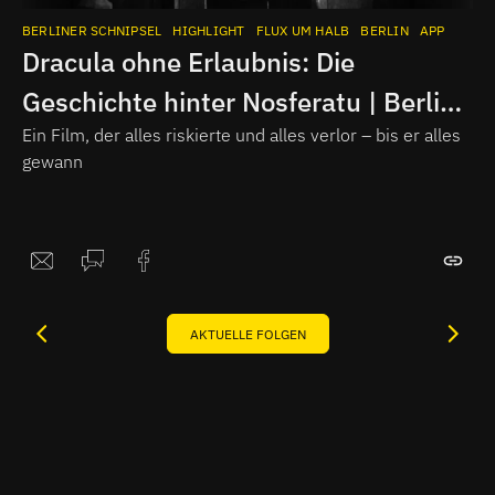
BERLINER SCHNIPSEL
HIGHLIGHT
FLUX UM HALB
BERLIN
APP
Dracula ohne Erlaubnis: Die
Geschichte hinter Nosferatu | Berlin
History Snippets
Ein Film, der alles riskierte und alles verlor – bis er alles
gewann
AKTUELLE FOLGEN