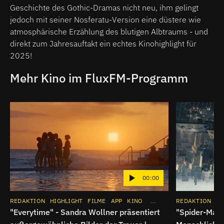
Geschichte des Gothic-Dramas nicht neu, ihm gelingt
jedoch mit seiner Nosferatu-Version eine düstere wie
atmosphärische Erzählung des blutigen Albtraums - und
direkt zum Jahresauftakt ein echtes Kinohighlight für
2025!
Mehr Kino im FluxFM-Programm
00:00
REDAKTION
HIGHLIGHT
FILME
APP
KINO
INSTAGRAM
REDAKTION
HI
"Everytime" - Sandra Wollner präsentiert
"Spider-Man: