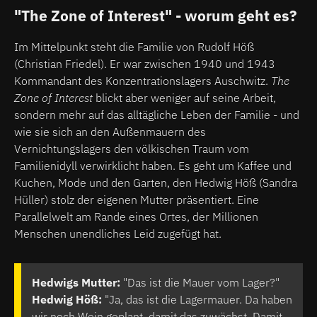
"The Zone of Interest" - worum geht es?
Im Mittelpunkt steht die Familie von Rudolf Höß
(Christian Friedel). Er war zwischen 1940 und 1943
Kommandant des Konzentrationslagers Auschwitz.
The
Zone of Interest
blickt aber weniger auf seine Arbeit,
sondern mehr auf das alltägliche Leben der Familie - und
wie sie sich an den Außenmauern des
Vernichtungslagers den völkischen Traum vom
Familienidyll verwirklicht haben. Es geht um Kaffee und
Kuchen, Mode und den Garten, den Hedwig Höß (Sandra
Hüller) stolz der eigenen Mutter präsentiert. Eine
Parallelwelt am Rande eines Ortes, der Millionen
Menschen unendliches Leid zugefügt hat.
Hedwigs Mutter:
"Das ist die Mauer vom Lager?"
Hedwig Höß:
"Ja, das ist die Lagermauer. Da haben
wir noch Wein geplant, damit das zuwächst. Damit