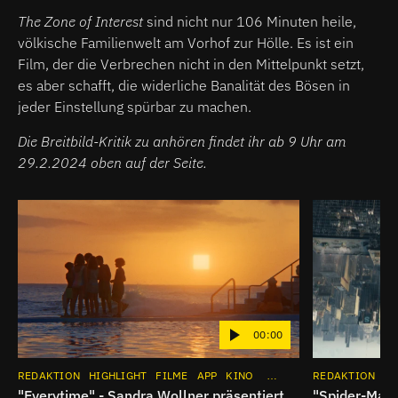
The Zone of Interest
sind nicht nur 106 Minuten heile,
völkische Familienwelt am Vorhof zur Hölle. Es ist ein
Film, der die Verbrechen nicht in den Mittelpunkt setzt,
es aber schafft, die widerliche Banalität des Bösen in
jeder Einstellung spürbar zu machen.
Die Breitbild-Kritik zu anhören findet ihr ab 9 Uhr am
29.2.2024 oben auf der Seite.
00:00
REDAKTION
HIGHLIGHT
FILME
APP
KINO
INSTAGRAM
REDAKTION
HI
"Everytime" - Sandra Wollner präsentiert
"Spider-Man: