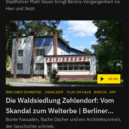
Stadtführer Matti Geyer bringt Berlins Vergangenheit ins
Hier und Jetzt.
00:00
BERLINER SCHNIPSEL
HIGHLIGHT
FLUX UM HALB
BERLIN
APP
Die Waldsiedlung Zehlendorf: Vom
Skandal zum Welterbe | Berliner
Schnipsel
Bunte Fassaden, flache Dächer und ein Architekturstreit,
der Geschichte schrieb.