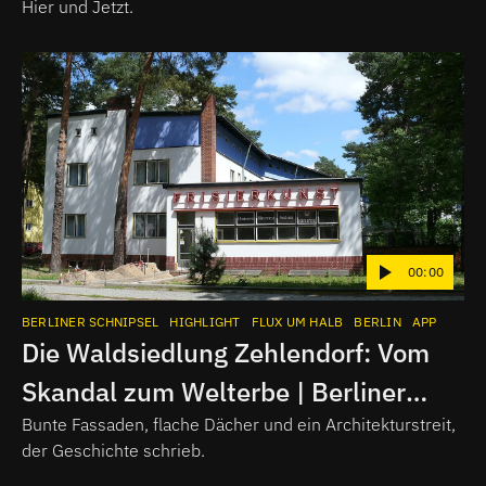
Hier und Jetzt.
00:00
BERLINER SCHNIPSEL
HIGHLIGHT
FLUX UM HALB
BERLIN
APP
Die Waldsiedlung Zehlendorf: Vom
Skandal zum Welterbe | Berliner
Schnipsel
Bunte Fassaden, flache Dächer und ein Architekturstreit,
der Geschichte schrieb.