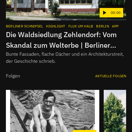
00:00
BERLINER SCHNIPSEL
HIGHLIGHT
FLUX UM HALB
BERLIN
APP
Die Waldsiedlung Zehlendorf: Vom
Skandal zum Welterbe | Berliner
Schnipsel
Bunte Fassaden, flache Dächer und ein Architekturstreit,
der Geschichte schrieb.
Folgen
AKTUELLE FOLGEN