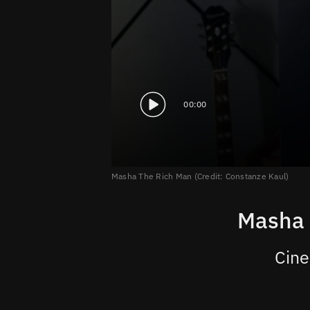
00:00
Masha The Rich Man (Credit: Constanze Kaul)
Masha 
Cine