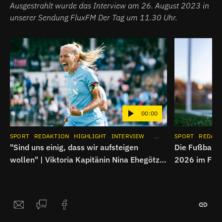
Ausgestrahlt wurde das Interview am 26. August 2023 in
unserer Sendung FluxFM Der Tag um 11.30 Uhr.
00:00
SPORT
REDAKTION
HIGHLIGHT
INTERVIEW
APP
INSTAGRAM
SPORT
REDAK
"Sind uns einig, dass wir aufsteigen
Die Fußball-
wollen" | Viktoria Kapitänin Nina Ehegötz
2026 im Flu
im Interview
Spezial