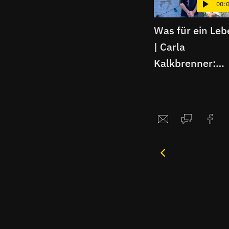
00:
Was für ein Leb
| Carla
Kalkbrenner:
Zwischen DDR-
Fernsehen, We
und Krimi