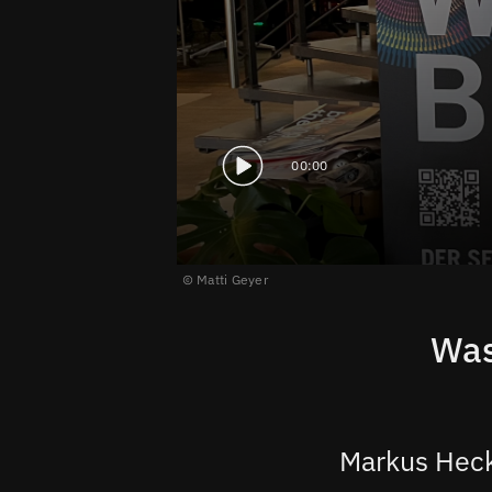
00:00
Matti Geyer
Was
Markus Heck