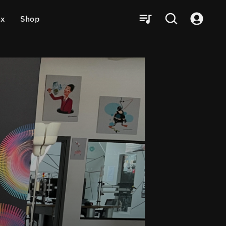
ux
Shop