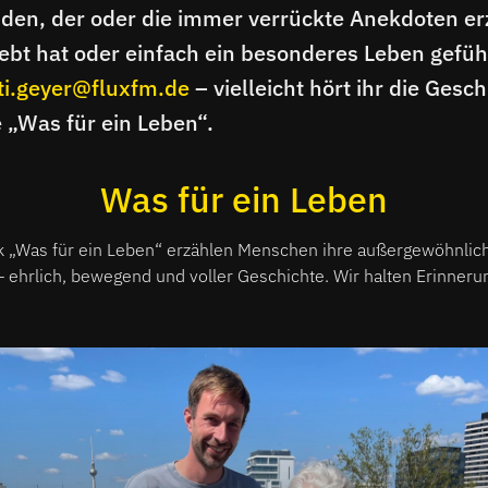
den, der oder die immer verrückte Anekdoten er
bt hat oder einfach ein besonderes Leben gefüh
ti.geyer@fluxfm.de
– vielleicht hört ihr die Gesch
e „Was für ein Leben“.
Was für ein Leben
k „Was für ein Leben“ erzählen Menschen ihre außergewöhnlic
ehrlich, bewegend und voller Geschichte. Wir halten Erinnerun