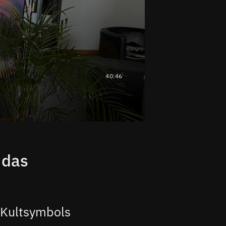
40:46
 das
 Kultsymbols