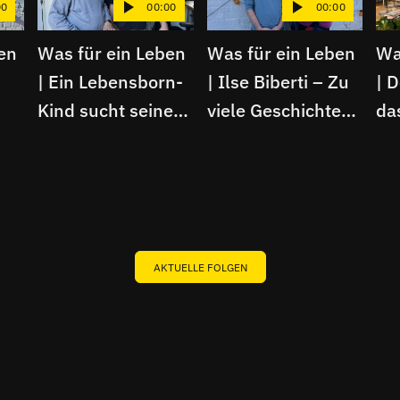
00
00:00
00:00
en
Was für ein Leben
Was für ein Leben
Wa
| Ein Lebensborn-
| Ilse Biberti – Zu
| 
Kind sucht seine
viele Geschichten
da
Wahrheit
für nur einen
Am
nde
Podcast
ger
AKTUELLE FOLGEN