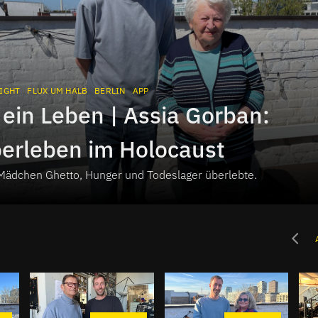
IGHT
FLUX UM HALB
BERLIN
APP
 ein Leben | Assia Gorban:
erleben im Holocaust
 Mädchen Ghetto, Hunger und Todeslager überlebte.