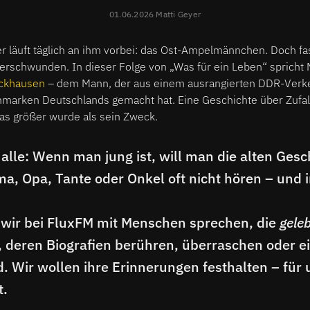
01.06.2026 Matti Geyer
er läuft täglich an ihm vorbei: das Ost-Ampelmännchen. Doch fa
erschwunden. In dieser Folge von „Was für ein Leben“ spricht 
ckhausen
– dem Mann, der aus einem ausrangierten DDR-Verk
marken Deutschlands gemacht hat. Eine Geschichte über Zufall
as größer wurde als sein Zweck.
alle: Wenn man jung ist, will man die alten Gesc
, Opa, Tante oder Onkel oft nicht hören – und 
 wir bei FluxFM mit Menschen sprechen, die
gele
 deren Biografien berühren, überraschen oder e
. Wir wollen ihre Erinnerungen festhalten – für 
t.