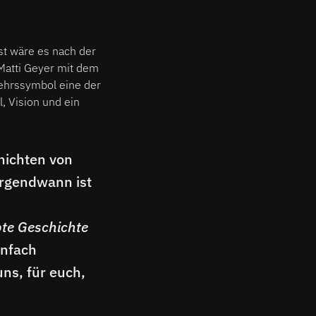
st wäre es nach der
Matti Geyer mit dem
ehrssymbol eine der
, Vision und ein
hichten von
irgendwann ist
bte Geschichte
infach
uns, für euch,