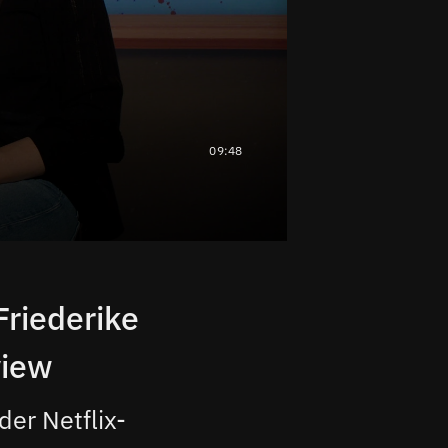
09:48
Friederike
view
er Netflix-