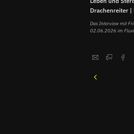
Leben und Ster
Drachenreiter |
Collett im Spoil
Das Interview mit F
Interview
02.06.2026 im Flux