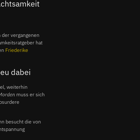
Achtsamkeit
n der vergangenen
amkeitsratgeber hat
hen
Friederike
neu dabei
l, weiterhin
Morden
muss er sich
absurdere
ohn besucht die von
entspannung