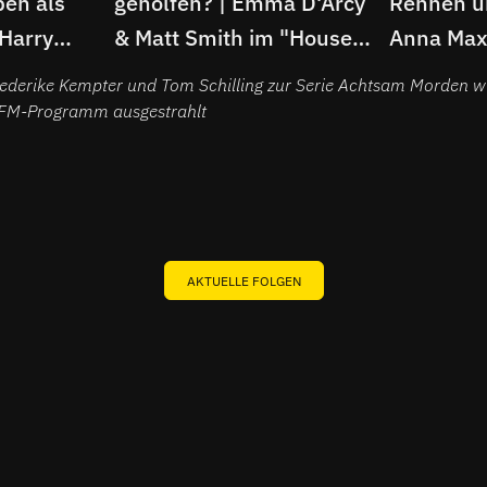
ben als
geholfen? | Emma D'Arcy
Rennen um
 Harry
& Matt Smith im "House
Anna Max
er-
of the Dragon"-Interview
Agnes O’
riederike Kempter und Tom Schilling zur Serie Achtsam Morden 
Interview
FM-Programm ausgestrahlt
AKTUELLE FOLGEN