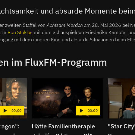
 Achtsamkeit und absurde Momente beim
er zweiten Staffel von
Achtsam Morden
am 28. Mai 2026 bei Net
erte
Ron Stoklas
mit dem Schauspielduo Friederike Kempter und
gang mit dem inneren Kind und absurde Situationen beim Elt
ien im FluxFM-Programm
00:00
00:00
ragon":
Hätte Familientherapie
"Star Cit