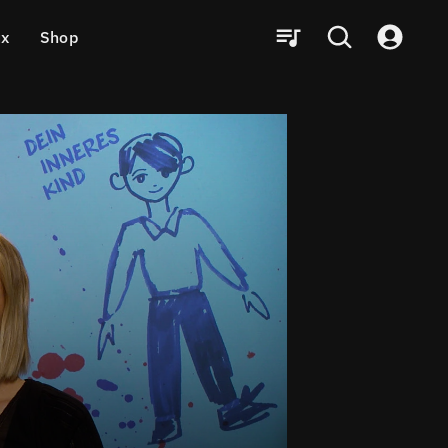
ux
Shop