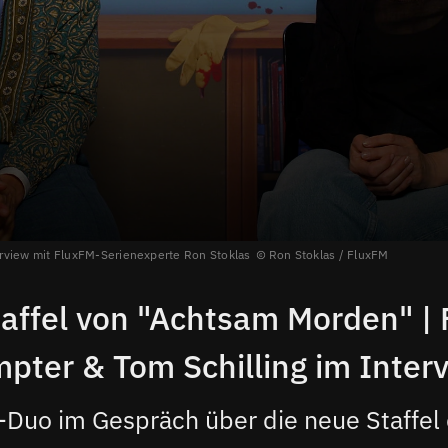
terview mit FluxFM-Serienexperte Ron Stoklas
Ron Stoklas / FluxFM
affel von "Achtsam Morden" | 
pter & Tom Schilling im Inter
-Duo im Gespräch über die neue Staffel d