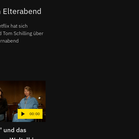
 Elterabend
flix hat sich
 Tom Schilling über
ernabend
00:00
00:00
y" und das
"Eines der coolsten
"Sp