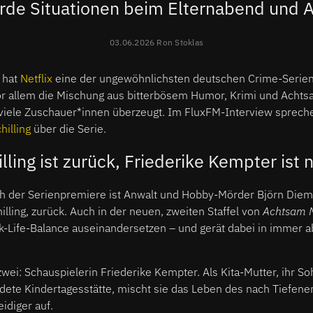
urde Situationen beim Elternabend und 
03.06.2026 Ron Stoklas
hat
Netflix
eine der ungewöhnlichsten deutschen Crime-Serie
or allem die Mischung aus bitterbösem Humor, Krimi und Achts
el viele Zuschauer*innen überzeugt. Im FluxFM-Interview sprec
hilling
über die Serie.
lling ist zurück, Friederike Kempter ist 
h der Serienpremiere ist Anwalt und Hobby-Mörder Björn Dieme
illing, zurück. Auch in der neuen, zweiten Staffel von
Achtsam 
Life-Balance auseinandersetzen – und gerät dabei in immer 
 zwei: Schauspielerin Friederike Kempter. Als Kita-Mutter, ihr S
dete Kindertagesstätte, mischt sie das Leben des nach Tiefen
idiger auf.