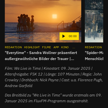
00:00
REDAKTION
HIGHLIGHT
FILME
APP
KINO
INSTAGRAM
REDAKTION
HI
"Everytime" - Sandra Wollner präsentiert
"Spider-Man:
außergewöhnliche Bilder der Trauer |
Menschliche
Breitbild
Superheldenk
Film: We Live in Time | Kinostart: 09. Januar 2025 |
Altersfreigabe: FSK 12 | Länge: 107 Minuten | Regie: John
Crowley | Drehbuch: Nick Payne | Cast: u.a. Florence Pugh,
Andrew Garfield
Das Breitbild zu "We Live in Time" wurde erstmals am 09.
Januar 2025 im FluxFM-Programm ausgestrahlt.