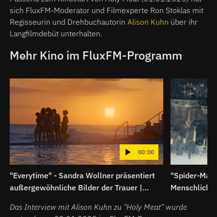
sich FluxFM-Moderator und Filmexperte Ron Stoklas mit
Regisseurin und Drehbuchautorin
Alison Kuhn
über ihr
Langfilmdebüt unterhalten.
Mehr Kino im FluxFM-Programm
00:00
"Everytime" - Sandra Wollner präsentiert
"Spider-Man:
außergewöhnliche Bilder der Trauer |
Menschliche
Breitbild
Superheldenk
Das Interview mit Alison Kuhn zu "Holy Meat" wurde