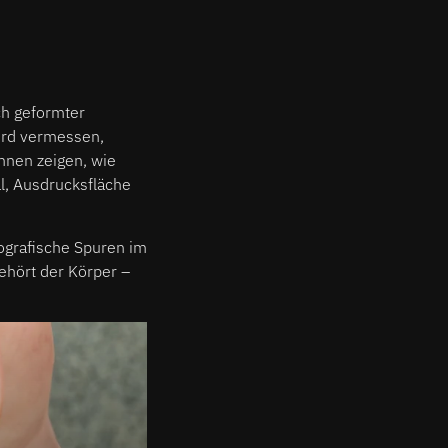
ch geformter
wird vermessen,
innen zeigen, wie
al, Ausdrucksfläche
ografische Spuren im
gehört der Körper –