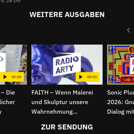
25, 16 Uhr
WEITERE AUSGABEN
00:00
00:00
 – Die
FAITH – Wenn Malerei
Sonic Plur
licher
und Skulptur unsere
2026: Gn
y
Wahrnehmung
Dialog mit
hinterfragen | Radio Arty
Radio Art
ZUR SENDUNG