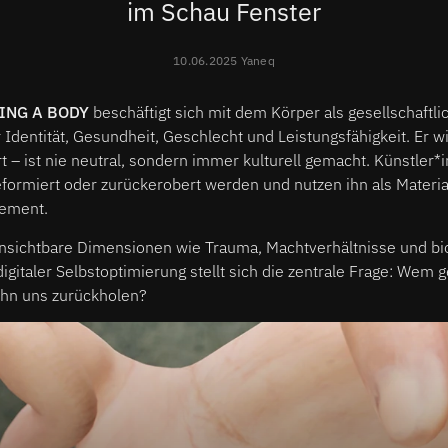
im Schau Fenster
10.06.2025 Yaneq
ING A BODY
beschäftigt sich mit dem Körper als gesellschaftli
r Identität, Gesundheit, Geschlecht und Leistungsfähigkeit. Er 
rt – ist nie neutral, sondern immer kulturell gemacht. Künstler*
eformiert oder zurückerobert werden und nutzen ihn als Materi
tement.
nsichtbare Dimensionen wie Trauma, Machtverhältnisse und bi
digitaler Selbstoptimierung stellt sich die zentrale Frage: Wem 
ihn uns zurückholen?