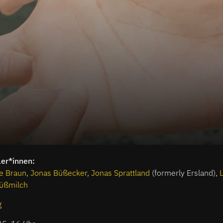
ler*innen:
le Braun
,
Jonas Büßecker
,
Jonas Sprattland
(formerly Ersland),
Süßmilch
g