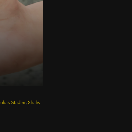
Lukas Städler
,
Shalva