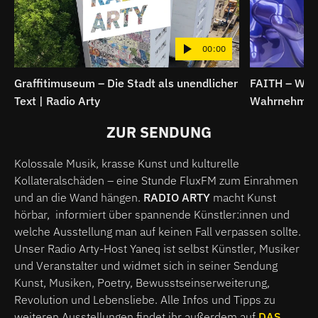
00:00
Graffitimuseum – Die Stadt als unendlicher
FAITH – Wenn
Text | Radio Arty
Wahrnehmung 
ZUR SENDUNG
Kolossale Musik, krasse Kunst und kulturelle
Kollateralschäden – eine Stunde FluxFM zum Einrahmen
und an die Wand hängen.
RADIO ARTY
macht Kunst
hörbar, informiert über spannende Künstler:innen und
welche Ausstellung man auf keinen Fall verpassen sollte.
Unser Radio Arty-Host Yaneq ist selbst Künstler, Musiker
und Veranstalter und widmet sich in seiner Sendung
Kunst, Musiken, Poetry, Bewusstseinserweiterung,
Revolution und Lebensliebe. Alle Infos und Tipps zu
weiteren Ausstellungen findet ihr außerdem auf
DAS