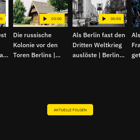
00
00:00
00:00
st
Die russische
Als Berlin fast den
Al
Kolonie vor den
Dritten Weltkrieg
Fr
lag
Toren Berlins |
auslöste | Berliner
get
Berliner Schnipsel
Schnipsel
| B
Sc
AKTUELLE FOLGEN