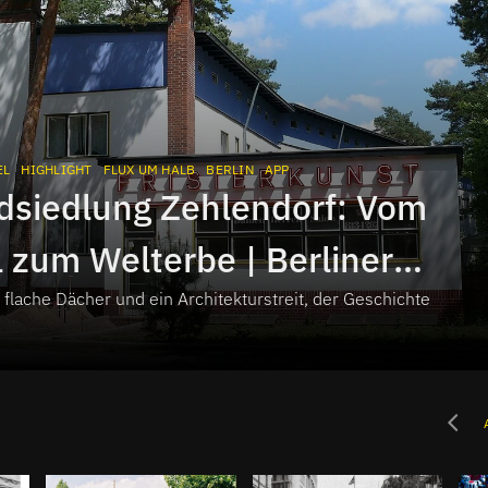
EL
HIGHLIGHT
FLUX UM HALB
BERLIN
APP
dsiedlung Zehlendorf: Vom
 zum Welterbe | Berliner
flache Dächer und ein Architekturstreit, der Geschichte
el