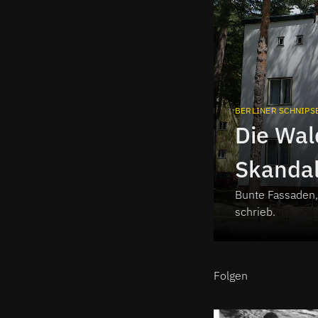
BERLINER SCHNIPS
Die Wal
Skandal
Bunte Fassaden, 
Schnips
schrieb.
Folgen