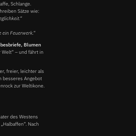
affe, Schlange.
hreiben Sätze wie:
glichkeit.“
e ein Feuerwerk.“
iebesbriefe, Blumen
r Welt“ – und fährt in
, freier, leichter als
ch besseres Angebot
enrock zur Weltikone.
eater des Westens
 „Halbaffen“. Nach