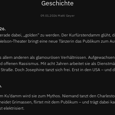
Geschichte
09.01.2026 Matti Geyer
26.
gerade dabei, „golden“ zu werden. Der Kurfürstendamm glüht, 
 Nelson-Theater bringt eine neue Tänzerin das Publikum zum Au
s allem anderen als glamourösen Verhältnissen. Aufgewachsen i
d offenen Rassismus. Mit acht Jahren arbeitet sie als Dienstmä
r Straße. Doch Josephine tanzt sich frei. Erst in den USA – und
n.
m Ku’damm wird sie zum Mythos. Niemand tanzt den Charleston
hneidet Grimassen, flirtet mit dem Publikum – und trägt dabei k
t elektrisiert.