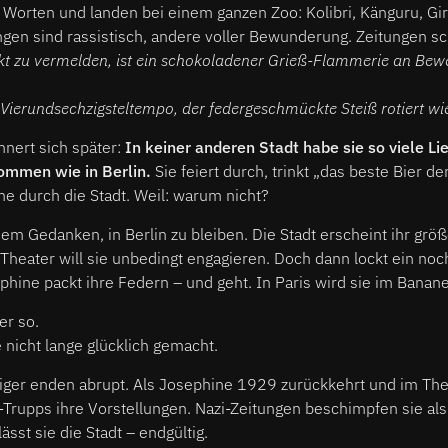
 Worten und landen bei einem ganzen Zoo: Kolibri, Känguru, Gir
en sind rassistisch, andere voller Bewunderung. Zeitungen sc
kt zu vermelden, ist ein schokoladener Grieß-Flammerie an Bewe
Vierundsechzigsteltempo, der federgeschmückte Steiß rotiert wi
nnert sich später:
In keiner anderen Stadt habe sie so viele L
mmen wie in Berlin.
Sie feiert durch, trinkt „das beste Bier de
e durch die Stadt. Weil: warum nicht?
dem Gedanken, in Berlin zu bleiben. Die Stadt erscheint ihr größer
Theater will sie unbedingt engagieren. Doch dann lockt ein no
phine packt ihre Federn – und geht. In Paris wird sie im Banan
er so.
e nicht lange glücklich gemacht.
ger enden abrupt. Als Josephine 1929 zurückkehrt und im Th
A-Trupps ihre Vorstellungen. Nazi-Zeitungen beschimpfen sie als
sst sie die Stadt – endgültig.