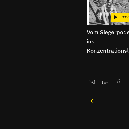
00:
Vom Siegerpode
ins
Konzentrations
er | Berliner
Schnipsel