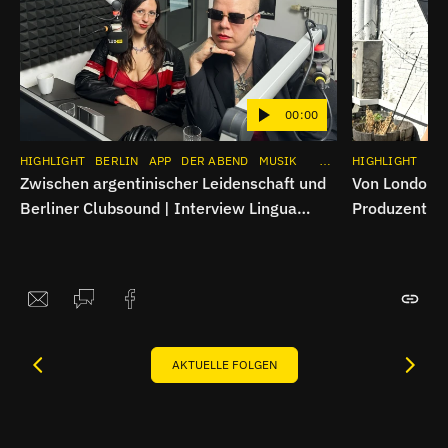
00:00
HIGHLIGHT
BERLIN
APP
DER ABEND
MUSIK
INSTAGRAM
HIGHLIGHT
BE
Zwischen argentinischer Leidenschaft und
Von London n
Berliner Clubsound | Interview Lingua
Produzentin
Erotica
AKTUELLE FOLGEN