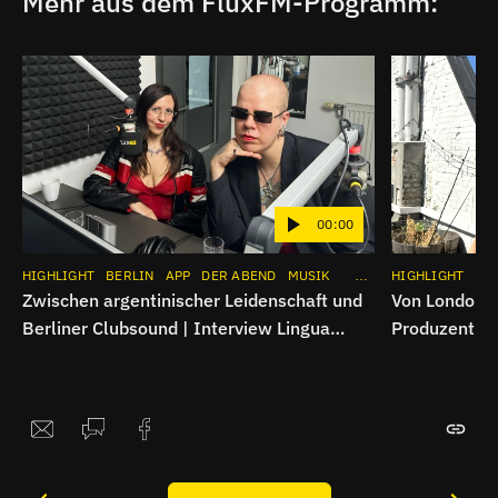
Mehr aus dem FluxFM-Programm:
00:00
HIGHLIGHT
BERLIN
APP
DER ABEND
MUSIK
INSTAGRAM
HIGHLIGHT
BE
Zwischen argentinischer Leidenschaft und
Von London n
Berliner Clubsound | Interview Lingua
Produzentin
Erotica