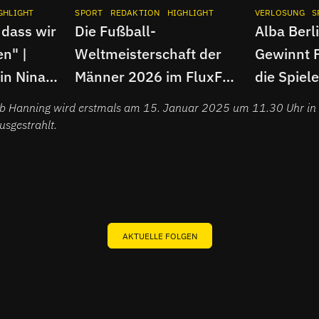
GHLIGHT
INTERVIEW
SPORT
APP
REDAKTION
INSTAGRAM
HIGHLIGHT
APP
INSTAGRAM
VERLOSUNG
S
 dass wir
Die Fußball-
Alba Berl
en" |
Weltmeisterschaft der
Gewinnt F
in Nina
Männer 2026 im FluxFM-
die Spiel
rview
Programm | Fluxballer
Basketbal
ob Hanning wird erstmals am 15. Januar 2025 um 11.30 Uhr in 
Spezial
sgestrahlt.
AKTUELLE FOLGEN