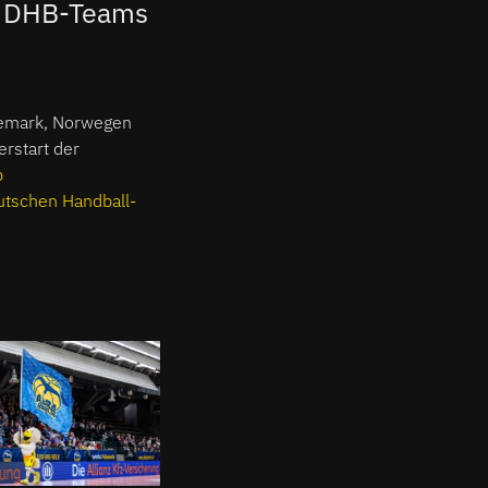
es DHB-Teams
nemark, Norwegen
erstart der
b
tschen Handball-
00:00