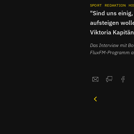
SPORT
REDAKTION
HI
"Sind uns einig,
aufsteigen woll
Viktoria Kapitän
Ehegötz im Inte
Das Interview mit B
FluxFM-Programm au