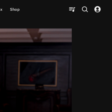
ux
Shop