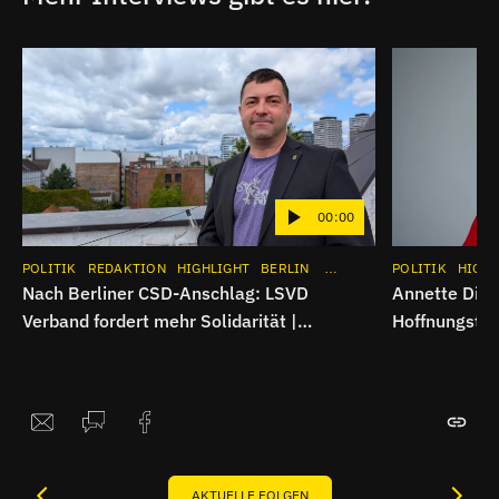
00:00
POLITIK
REDAKTION
HIGHLIGHT
BERLIN
INTERVIEW
POLITIK
APP
INSTAG
HIGHL
Nach Berliner CSD-Anschlag: LSVD
Annette Ditt
Verband fordert mehr Solidarität |
Hoffnungsträ
Interview
AKTUELLE FOLGEN