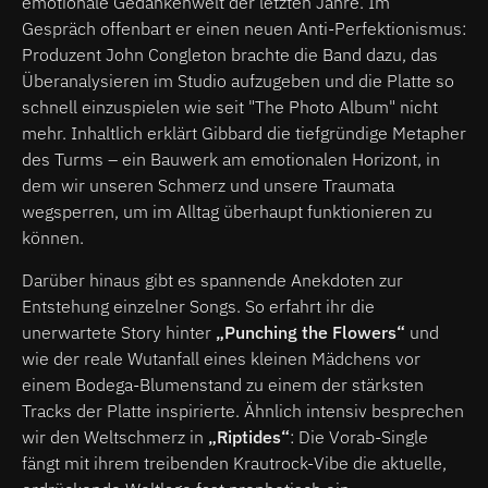
emotionale Gedankenwelt der letzten Jahre. Im
Gespräch offenbart er einen neuen Anti-Perfektionismus:
Produzent John Congleton brachte die Band dazu, das
Überanalysieren im Studio aufzugeben und die Platte so
schnell einzuspielen wie seit "The Photo Album" nicht
mehr. Inhaltlich erklärt Gibbard die tiefgründige Metapher
des Turms – ein Bauwerk am emotionalen Horizont, in
dem wir unseren Schmerz und unsere Traumata
wegsperren, um im Alltag überhaupt funktionieren zu
können.
Darüber hinaus gibt es spannende Anekdoten zur
Entstehung einzelner Songs. So erfahrt ihr die
unerwartete Story hinter
„Punching the Flowers“
und
wie der reale Wutanfall eines kleinen Mädchens vor
einem Bodega-Blumenstand zu einem der stärksten
Tracks der Platte inspirierte. Ähnlich intensiv besprechen
wir den Weltschmerz in
„Riptides“
: Die Vorab-Single
fängt mit ihrem treibenden Krautrock-Vibe die aktuelle,