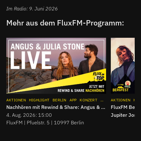
Im Radio: 9. Juni 2026
Mehr aus dem FluxFM-Programm:
AKTIONEN
HIGHLIGHT
BERLIN
APP
KONZERT
EVENTS
AKTIONEN
MUSIK
INS
HIG
Nachhören mit Rewind & Share: Angus & Julia Stone LIVE bei Flux On Top #3 am 4. August 2026
FluxFM Bergf
4. Aug. 2026: 15:00
Jupiter Jone
FluxFM | Pfuelstr. 5 | 10997 Berlin