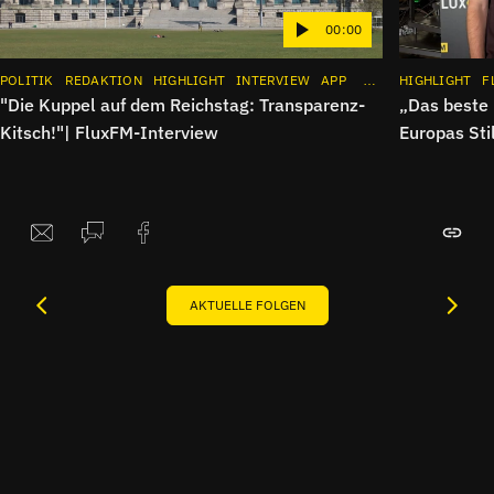
00:00
POLITIK
REDAKTION
HIGHLIGHT
INTERVIEW
APP
BÜCHER
HIGHLIGHT
F
"Die Kuppel auf dem Reichstag: Transparenz-
„Das beste 
Kitsch!"| FluxFM-Interview
Europas Sti
AKTUELLE FOLGEN