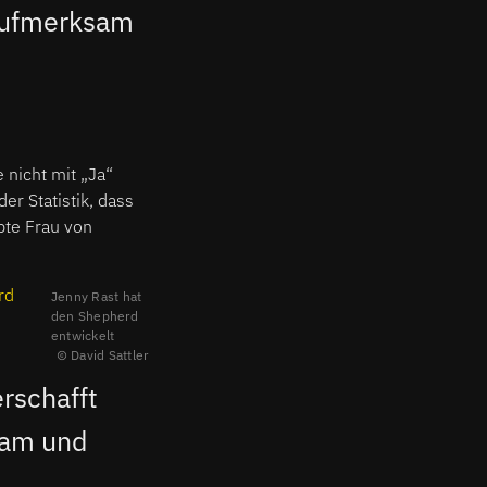
 aufmerksam
 nicht mit „Ja“
er Statistik, dass
bte Frau von
rd
Jenny Rast hat
den Shepherd
entwickelt
David Sattler
rschafft
sam und