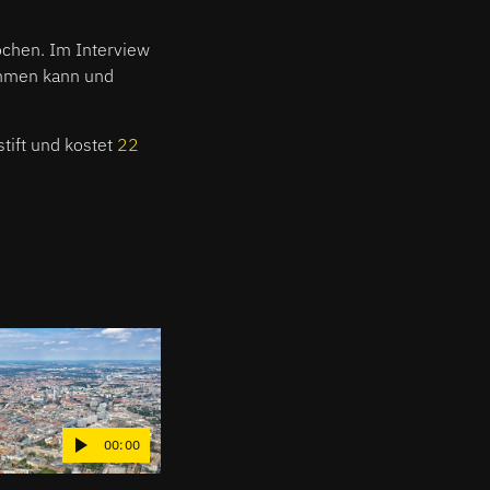
ochen. Im Interview
ommen kann und
tift und kostet
22
00:00
00:00