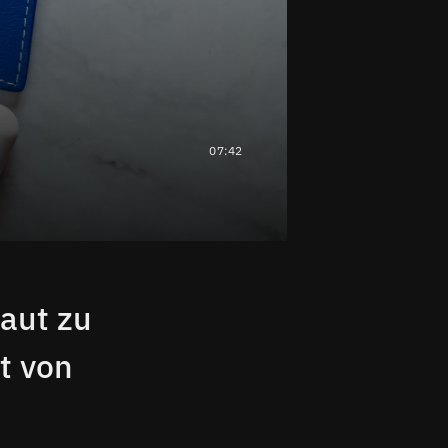
07:42
laut zu
t von