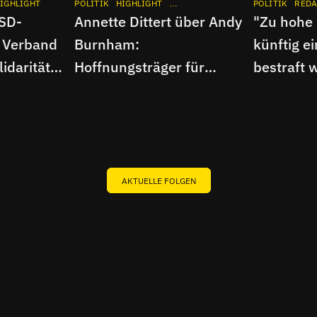
IGHLIGHT
BERLIN
POLITIK
INTERVIEW
HIGHLIGHT
APP
INSTAGRAM
FLUX UM HALB
INTERVIEW
POLITIK
APP
REDA
CSD-
Annette Dittert über Andy
"Zu hohe
 Verband
Burnham:
künftig e
idarität |
Hoffnungsträger für
bestraft 
Großbritannien?
FluxFM-I
AKTUELLE FOLGEN