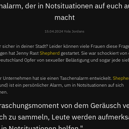
nalarm, der in Notsituationen auf euch
macht
15.04.2024 Yola Jordans
 sicher in deiner Stadt? Leider können viele Frauen diese Frage
gen hat Jenny Rast
Shepherd
gestartet. Sie war schockiert von d
Deutschland Opfer von sexueller Belästigung und sogar jede sie
 Unternehmen hat sie einen Taschenalarm entwickelt.
Shephe
und) ist ein persönlicher Alarm, um in Notsituationen auf sich
hen.
rraschungsmoment von dem Geräusch ve
sich zu sammeln, Leute werden aufmerk
in Notsituationen helfen."