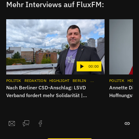
Mehr Interviews auf FluxFM:
00:00
POLITIK
REDAKTION
HIGHLIGHT
BERLIN
INTERVIEW
POLITIK
APP
INSTAG
HIGHL
Nach Berliner CSD-Anschlag: LSVD
Annette Ditt
Verband fordert mehr Solidarität |
Hoffnungsträ
Interview