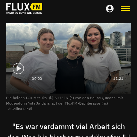
00:00
11:21
Die beiden DJs Mitsuko (l.) & LIZZN (r.) von den House Queens mit
Moderatorin Yola Jordans auf der FluxFM-Dachterasse (m.)
Celina Riedl
"Es war verdammt viel Arbeit sich