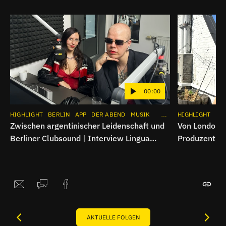
00:00
HIGHLIGHT
BERLIN
APP
DER ABEND
MUSIK
INSTAGRAM
HIGHLIGHT
BE
Zwischen argentinischer Leidenschaft und
Von London n
Berliner Clubsound | Interview Lingua
Produzentin
Erotica
AKTUELLE FOLGEN