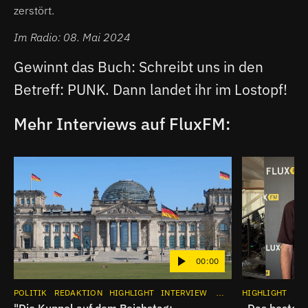
zerstört.
Im Radio: 08. Mai 2024
Gewinnt das Buch: Schreibt uns in den
Betreff: PUNK. Dann landet ihr im Lostopf!
Mehr Interviews auf FluxFM:
00:00
POLITIK
REDAKTION
HIGHLIGHT
INTERVIEW
APP
BÜCHER
HIGHLIGHT
FL
"Die Kuppel auf dem Reichstag:
„Das beste E