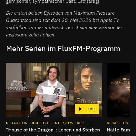
gemischter, sympathischer Cast. Großartig!
Die ersten beiden Episoden von Maximum Pleasure
Guaranteed sind seit dem 20. Mai 2026 bei Apple TV
verfügbar. Immer mittwochs erscheint eine weitere der
insgesamt zehn Folgen.
Mehr Serien im FluxFM-Programm
00:00
REDAKTION
HIGHLIGHT
INTERVIEW
APP
SERIE
INSTAGRAM
REDAKTION
HI
"House of the Dragon": Leben und Sterben
Hätte Famili