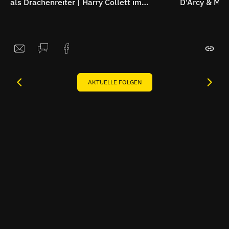
als Drachenreiter | Harry Collett im
D'Arcy & Mat
Spoiler-Interview
Dragon"-Int
AKTUELLE FOLGEN