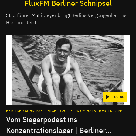
FluxFM Berliner Schnipsel
Stadtführer Matti Geyer bringt Berlins Vergangenheit ins
Hier und Jetzt.
00:00
BERLINER SCHNIPSEL
HIGHLIGHT
FLUX UM HALB
BERLIN
APP
Vom Siegerpodest ins
Konzentrationslager | Berliner