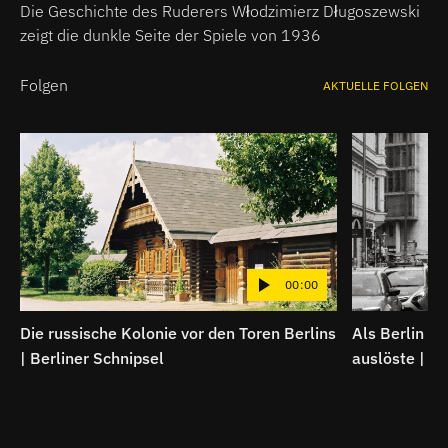
Schnipsel
Die Geschichte des Ruderers Włodzimierz Długoszewski
zeigt die dunkle Seite der Spiele von 1936
Folgen
AKTUELLE FOLGEN
00:00
Die russische Kolonie vor den Toren Berlins
Als Berlin fa
| Berliner Schnipsel
auslöste | Be