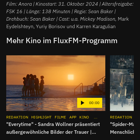
Film: Anora | Kinostart: 31. Oktober 2024 | Altersfreigabe:
FSK 16 | Länge: 138 Minuten | Regie: Sean Baker |
Drehbuch: Sean Baker | Cast: u.a. Mickey Madison,
Mark
Eydelshteyn, Yuriy Borisov und Karren Karagulian
Mehr Kino im FluxFM-Programm
00:00
REDAKTION
HIGHLIGHT
FILME
APP
KINO
INSTAGRAM
REDAKTION
HI
"Everytime" - Sandra Wollner präsentiert
"Spider-Man:
außergewöhnliche Bilder der Trauer |
Menschliche
Breitbild
Superheldenk