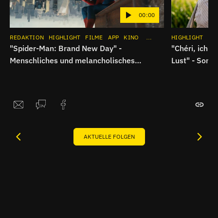
00:00
REDAKTION
HIGHLIGHT
FILME
APP
KINO
INSTAGRAM
HIGHLIGHT
FI
"Spider-Man: Brand New Day" -
"Chéri, ich k
Menschliches und melancholisches
Lust" - Somm
Superheldenkino | Breitbild
Breitbild
AKTUELLE FOLGEN