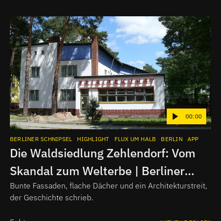
00:00
BERLINER SCHNIPSEL
HIGHLIGHT
FLUX UM HALB
BERLIN
APP
Die Waldsiedlung Zehlendorf: Vom
Skandal zum Welterbe | Berliner
Schnipsel
Bunte Fassaden, flache Dächer und ein Architekturstreit,
der Geschichte schrieb.