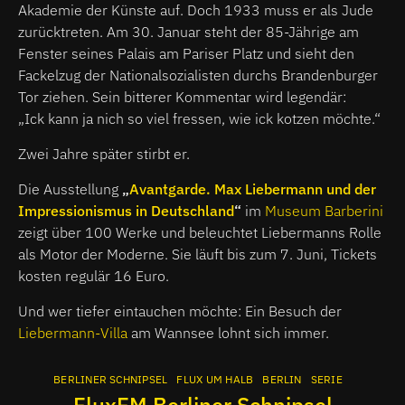
Akademie der Künste auf. Doch 1933 muss er als Jude
zurücktreten. Am 30. Januar steht der 85-Jährige am
Fenster seines Palais am Pariser Platz und sieht den
Fackelzug der Nationalsozialisten durchs Brandenburger
Tor ziehen. Sein bitterer Kommentar wird legendär:
„Ick kann ja nich so viel fressen, wie ick kotzen möchte.“
Zwei Jahre später stirbt er.
Die Ausstellung
„
Avantgarde. Max Liebermann und der
Impressionismus in Deutschland
“
im
Museum Barberini
zeigt über 100 Werke und beleuchtet Liebermanns Rolle
als Motor der Moderne. Sie läuft bis zum 7. Juni, Tickets
kosten regulär 16 Euro.
Und wer tiefer eintauchen möchte: Ein Besuch der
Liebermann-Villa
am Wannsee lohnt sich immer.
BERLINER SCHNIPSEL
FLUX UM HALB
BERLIN
SERIE
FluxFM Berliner Schnipsel