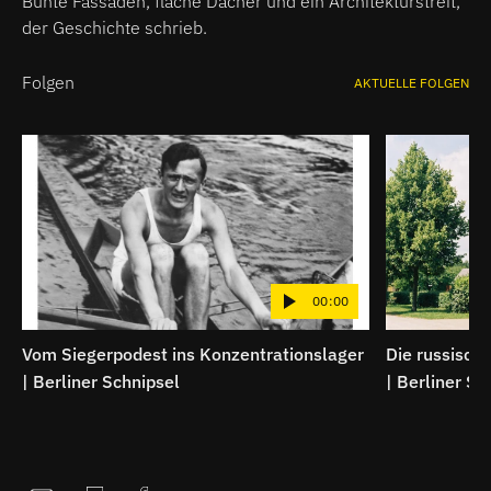
Schnipsel
Bunte Fassaden, flache Dächer und ein Architekturstreit,
der Geschichte schrieb.
Folgen
AKTUELLE FOLGEN
00:00
Vom Siegerpodest ins Konzentrationslager
Die russische
| Berliner Schnipsel
| Berliner Sc