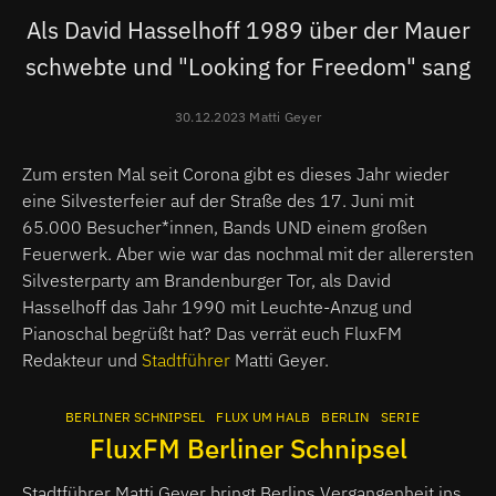
Als David Hasselhoff 1989 über der Mauer
schwebte und "Looking for Freedom" sang
30.12.2023 Matti Geyer
Zum ersten Mal seit Corona gibt es dieses Jahr wieder
eine Silvesterfeier auf der Straße des 17. Juni mit
65.000 Besucher*innen, Bands UND einem großen
Feuerwerk. Aber wie war das nochmal mit der allerersten
Silvesterparty am Brandenburger Tor, als David
Hasselhoff das Jahr 1990 mit Leuchte-Anzug und
Pianoschal begrüßt hat? Das verrät euch FluxFM
Redakteur und
Stadtführer
Matti Geyer.
BERLINER SCHNIPSEL
FLUX UM HALB
BERLIN
SERIE
FluxFM Berliner Schnipsel
Stadtführer Matti Geyer bringt Berlins Vergangenheit ins