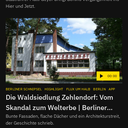
Hier und Jetzt.
00:00
BERLINER SCHNIPSEL
HIGHLIGHT
FLUX UM HALB
BERLIN
APP
Die Waldsiedlung Zehlendorf: Vom
Skandal zum Welterbe | Berliner
Schnipsel
Bunte Fassaden, flache Dächer und ein Architekturstreit,
der Geschichte schrieb.