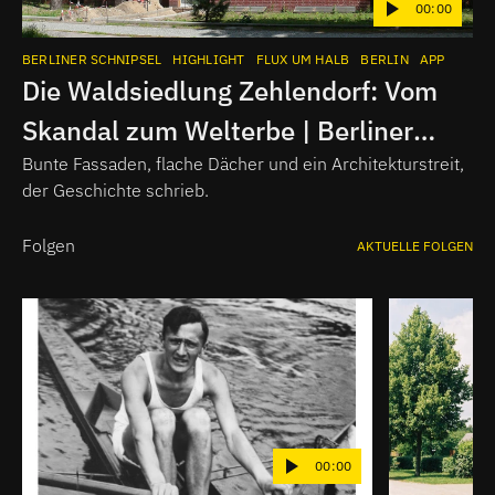
00:00
BERLINER SCHNIPSEL
HIGHLIGHT
FLUX UM HALB
BERLIN
APP
Die Waldsiedlung Zehlendorf: Vom
Skandal zum Welterbe | Berliner
Schnipsel
Bunte Fassaden, flache Dächer und ein Architekturstreit,
der Geschichte schrieb.
Folgen
AKTUELLE FOLGEN
00:00