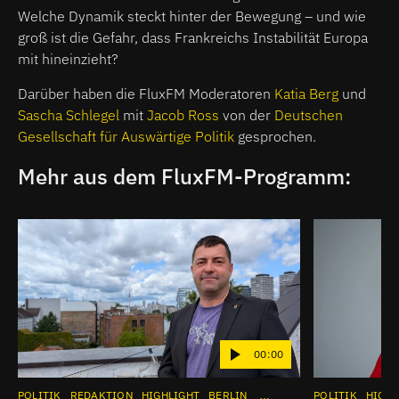
Welche Dynamik steckt hinter der Bewegung – und wie
groß ist die Gefahr, dass Frankreichs Instabilität Europa
mit hineinzieht?
Darüber haben die FluxFM Moderatoren
Katia Berg
und
Sascha Schlegel
mit
Jacob Ross
von der
Deutschen
Gesellschaft für Auswärtige Politik
gesprochen.
Mehr aus dem FluxFM-Programm:
00:00
POLITIK
REDAKTION
HIGHLIGHT
BERLIN
INTERVIEW
POLITIK
APP
INSTAG
HIGHL