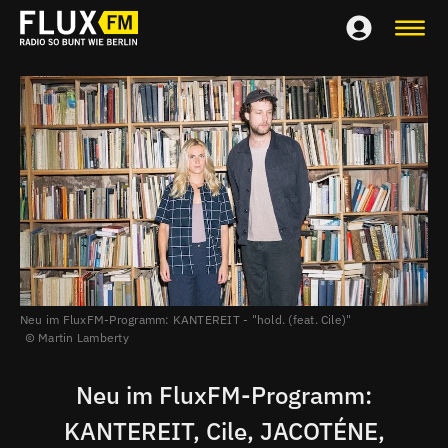
Neu im FluxFM-Programm: KANTEREIT - "hold. (feat. Cile)"
Martin Lamberty
Neu im FluxFM-Programm:
KANTEREIT, Cile, JACOTÉNE,