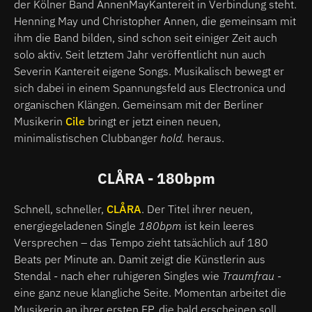
der Kölner Band AnnenMayKantereit in Verbindung steht.
Henning May und Christopher Annen, die gemeinsam mit
ihm die Band bilden, sind schon seit einiger Zeit auch
solo aktiv. Seit letztem Jahr veröffentlicht nun auch
Severin Kantereit eigene Songs. Musikalisch bewegt er
sich dabei in einem Spannungsfeld aus Electronica und
organischen Klängen. Gemeinsam mit der Berliner
Musikerin
Cile
bringt er jetzt einen neuen,
minimalistischen Clubbanger
hold.
heraus.
CLÅRA - 180bpm
Schnell, schneller,
CLÅRA
. Der Titel ihrer neuen,
energiegeladenen Single
180bpm
ist kein leeres
Versprechen – das Tempo zieht tatsächlich auf 180
Beats per Minute an. Damit zeigt die Künstlerin aus
Stendal - nach eher ruhigeren Singles wie
Traumfrau
-
eine ganz neue klangliche Seite. Momentan arbeitet die
Musikerin an ihrer ersten EP, die bald erscheinen soll.