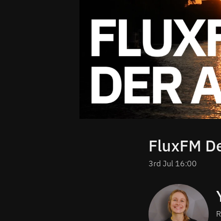
FluxFM D
3rd Jul 16:00
R