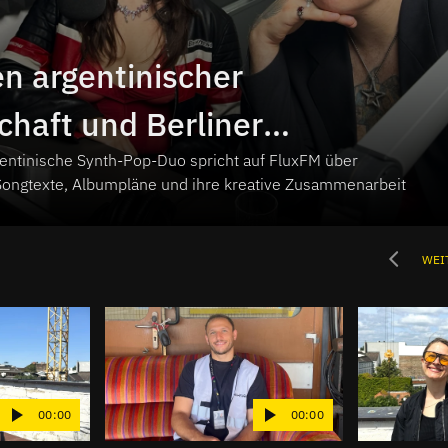
n argentinischer
chaft und Berliner
entinische Synth-Pop-Duo spricht auf FluxFM über
nd | Interview Lingua
Songtexte, Albumpläne und ihre kreative Zusammenarbeit
WEI
00:00
00:00