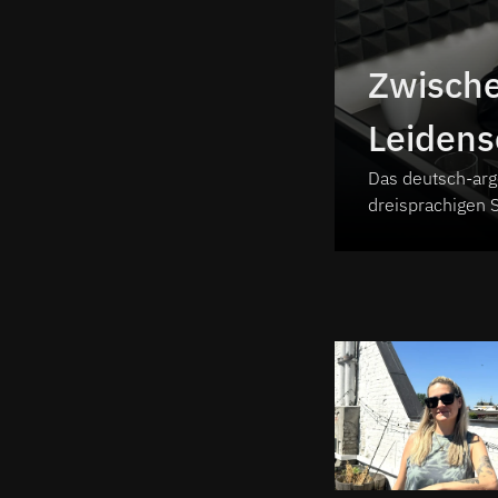
Zwische
Leidens
Das deutsch-arg
Clubsou
dreisprachigen 
Erotica