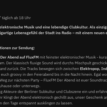
" täglich ab 18 Uhr
 elektronische Musik und eine lebendige Clubkultur. Als einzig
zigartige Lebensgefühl der Stadt ins Radio – mit einem neuen 
tionen zur Sendung:
t
Der Abend auf FluxFM
mit feinster elektronischer Musik - kur
m. Der klassisch fluxige Sound wird durchs Mischpult geschic
and zurück. Die Tracks bewegen sich zwischen
Elektropop, In
euch groovy in den Feierabend bis in die Nacht hinein. Egal wo 
Weg zur nächsten Party – FluxFM Der Abend ist euer Soundtrac
zuhause oder unterwegs.
ig Akteure der Berliner Subkultur und Clubszene ein und erfah
r klingt der Abend elektronisch gechillt aus, unser Geschenk 
m den Tage entspannt ausklingen zu lassen.