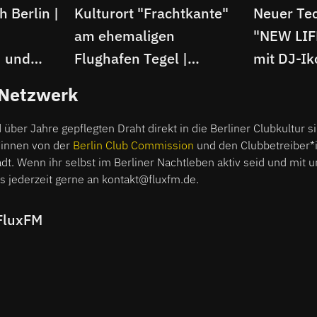
 Berlin |
Kulturort "Frachtkante"
Neuer Te
am ehemaligen
"NEW LIFE
J und
Flughafen Tegel |
mit DJ-I
 Dabbs
Interview mit Jan Saade
Produzent
 Netzwerk
von Khisdapaze
 über Jahre gepflegten Draht direkt in die Berliner Clubkultur 
*innen von der
Berlin Club Commission
und den Clubbetreiber*
t. Wenn ihr selbst im Berliner Nachtleben aktiv seid und mit un
s jederzeit gerne an kontakt@fluxfm.de.
FluxFM