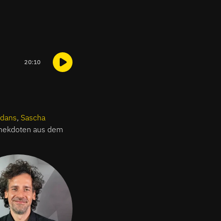
20:10
rdans
,
Sascha
Anekdoten aus dem