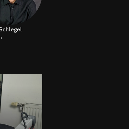
Schlegel
Diona Bathily
n
Moderation/Redaktion