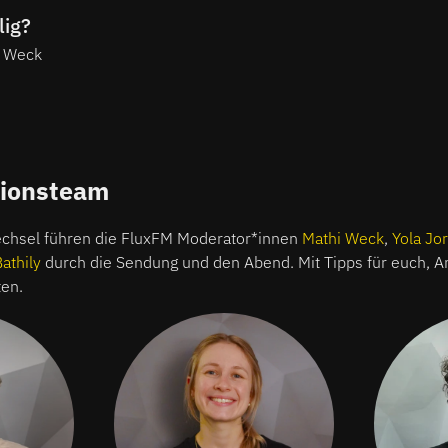
lig?
i Weck
tionsteam
hsel führen die FluxFM Moderator*innen
Mathi Weck
,
Yola Jo
Bathily
durch die Sendung und den Abend. Mit Tipps für euch, 
en.