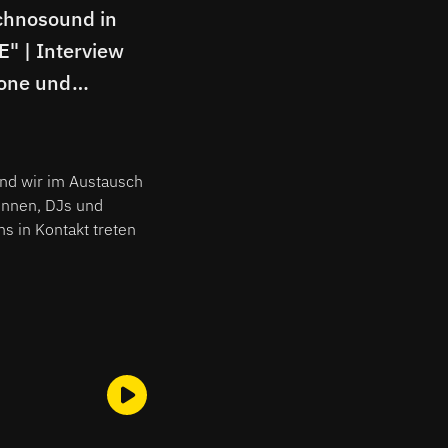
chnosound in
"CATCALL" - Neue EP von
"Es
" | Interview
LOVEFOXY | Die DJ,
Arb
kone und
Labelgründerin und
hie
in Ellen Allien
Produzentin im Interview
Die
Int
sind wir im Austausch
innen, DJs und
s in Kontakt treten