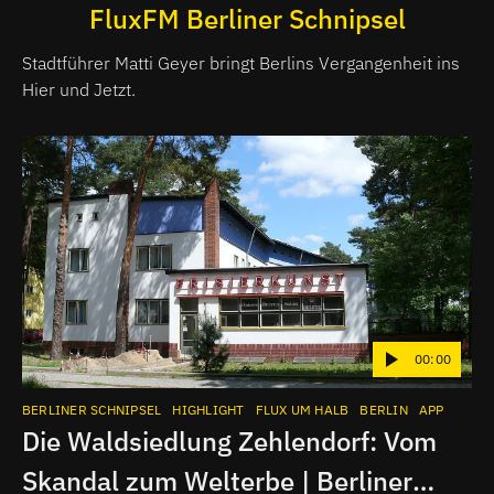
FluxFM Berliner Schnipsel
Stadtführer Matti Geyer bringt Berlins Vergangenheit ins
Hier und Jetzt.
00:00
BERLINER SCHNIPSEL
HIGHLIGHT
FLUX UM HALB
BERLIN
APP
Die Waldsiedlung Zehlendorf: Vom
Skandal zum Welterbe | Berliner