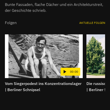
Schnipsel
Bunte Fassaden, flache Dächer und ein Architekturstreit,
der Geschichte schrieb.
Folgen
AKTUELLE FOLGEN
00:00
Vom Siegerpodest ins Konzentrationslager
Die russische
| Berliner Schnipsel
| Berliner Sc